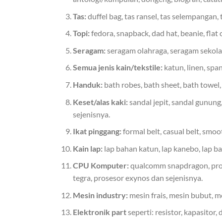
Tas:
duffel bag, tas ransel, tas selempangan, 
Topi:
fedora, snapback, dad hat, beanie, flat 
Seragam:
seragam olahraga, seragam sekola
Semua jenis kain/tekstile:
katun, linen, spa
Handuk:
bath robes, bath sheet, bath towel,
Keset/alas kaki:
sandal jepit, sandal gunung
sejenisnya.
Ikat pinggang:
formal belt, casual belt, smoo
Kain lap:
lap bahan katun, lap kanebo, lap ba
CPU Komputer:
qualcomm snapdragon, prose
tegra, prosesor exynos dan sejenisnya.
Mesin industry:
mesin frais, mesin bubut, m
Elektronik part
seperti: resistor, kapasitor,