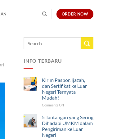
ORDER NOW
UAN
INFO TERBARU
ri
Kirim Paspor, Ijazah,
dan Sertifikat ke Luar
Negeri Ternyata
Mudah!
on
Comments Off
Kirim
Paspor,
5 Tantangan yang Sering
Ijazah,
Dihadapi UMKM dalam
dan
Pengiriman ke Luar
Sertifikat
Negeri
ke