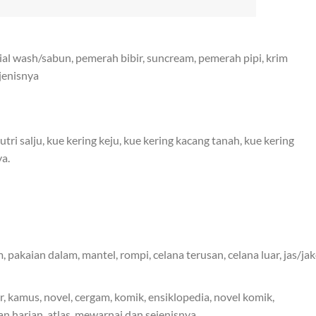
cial wash/sabun, pemerah bibir, suncream, pemerah pipi, krim
ejenisnya
tri salju, kue kering keju, kue kering kacang tanah, kue kering
ya.
, pakaian dalam, mantel, rompi, celana terusan, celana luar, jas/jak
sir, kamus, novel, cergam, komik, ensiklopedia, novel komik,
an harian, atlas, mewarnai dan sejenisnya.