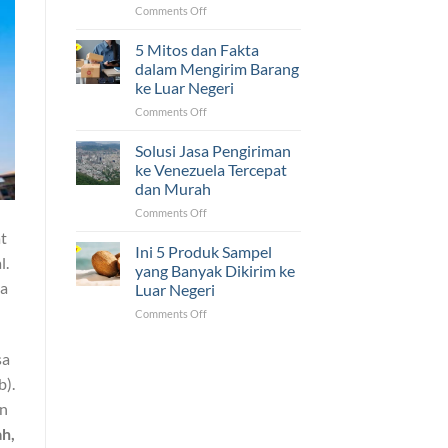
Luar
on
Comments Off
Negeri
5
Ternyata
Tantangan
5 Mitos dan Fakta
Mudah!
yang
dalam Mengirim Barang
Sering
ke Luar Negeri
Dihadapi
on
Comments Off
UMKM
5
dalam
Mitos
Pengiriman
Solusi Jasa Pengiriman
dan
ke
ke Venezuela Tercepat
Fakta
Luar
dan Murah
dalam
Negeri
on
Comments Off
Mengirim
Solusi
Barang
t
Jasa
ke
Ini 5 Produk Sampel
l.
Pengiriman
Luar
yang Banyak Dikirim ke
ke
Negeri
da
Luar Negeri
Venezuela
on
Comments Off
Tercepat
Ini
dan
5
Murah
sa
Produk
Sampel
b).
yang
an
Banyak
ah,
Dikirim