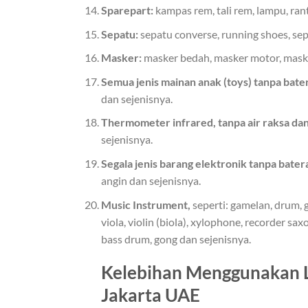
Sparepart:
kampas rem, tali rem, lampu, ranta
Sepatu:
sepatu converse, running shoes, sepa
Masker:
masker bedah, masker motor, maske
Semua jenis mainan anak (toys) tanpa bater
dan sejenisnya.
Thermometer infrared, tanpa air raksa dan
sejenisnya.
Segala jenis barang elektronik tanpa batera
angin dan sejenisnya.
Music Instrument,
seperti: gamelan, drum, g
viola, violin (biola), xylophone, recorder sa
bass drum, gong dan sejenisnya.
Kelebihan Menggunakan L
Jakarta UAE