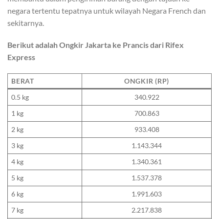
negara tertentu tepatnya untuk wilayah Negara French dan
sekitarnya.
Berikut adalah Ongkir Jakarta ke Prancis dari Rifex
Express
BERAT
ONGKIR (RP)
0.5 kg
340.922
1 kg
700.863
2 kg
933.408
3 kg
1.143.344
4 kg
1.340.361
5 kg
1.537.378
6 kg
1.991.603
7 kg
2.217.838