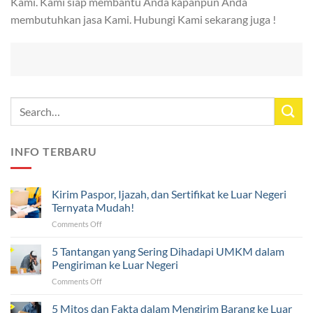
Kami. Kami siap membantu Anda kapanpun Anda
membutuhkan jasa Kami. Hubungi Kami sekarang juga !
INFO TERBARU
Kirim Paspor, Ijazah, dan Sertifikat ke Luar Negeri
Ternyata Mudah!
on
Comments Off
Kirim
Paspor,
5 Tantangan yang Sering Dihadapi UMKM dalam
Ijazah,
Pengiriman ke Luar Negeri
dan
on
Comments Off
Sertifikat
5
ke
Tantangan
5 Mitos dan Fakta dalam Mengirim Barang ke Luar
Luar