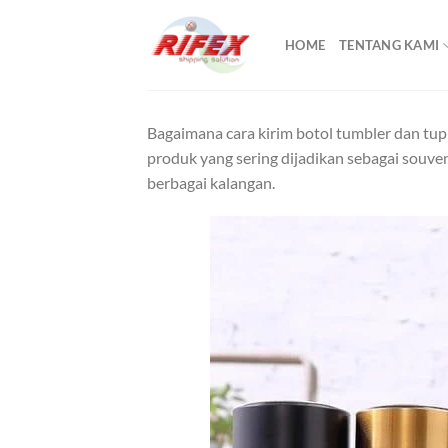
Skip
to
HOME
TENTANG KAMI
content
Bagaimana cara kirim botol tumbler dan tu
produk yang sering dijadikan sebagai souve
berbagai kalangan.