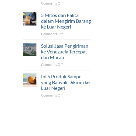
Luar
on
Comments Off
Negeri
5
Ternyata
Tantangan
5 Mitos dan Fakta
Mudah!
yang
dalam Mengirim Barang
Sering
ke Luar Negeri
Dihadapi
on
Comments Off
UMKM
5
dalam
Mitos
Pengiriman
Solusi Jasa Pengiriman
dan
ke
ke Venezuela Tercepat
Fakta
Luar
dan Murah
dalam
Negeri
on
Comments Off
Mengirim
Solusi
Barang
Jasa
ke
Ini 5 Produk Sampel
Pengiriman
Luar
yang Banyak Dikirim ke
ke
Negeri
Luar Negeri
Venezuela
on
Comments Off
Tercepat
Ini
dan
5
Murah
Produk
Sampel
yang
Banyak
Dikirim