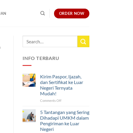
ORDER NOW
UAN
h
INFO TERBARU
Kirim Paspor, Ijazah,
dan Sertifikat ke Luar
Negeri Ternyata
Mudah!
on
Comments Off
Kirim
Paspor,
5 Tantangan yang Sering
Ijazah,
Dihadapi UMKM dalam
dan
Pengiriman ke Luar
Sertifikat
Negeri
ke