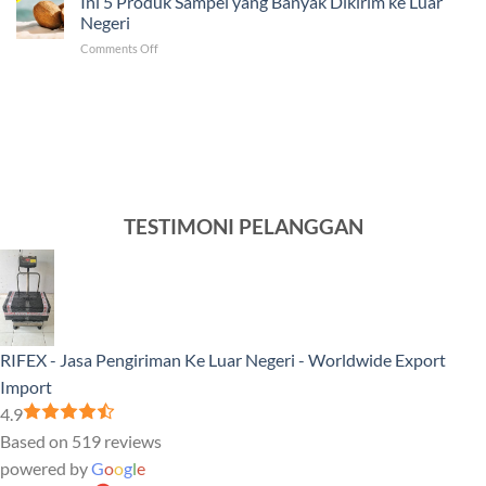
Ini 5 Produk Sampel yang Banyak Dikirim ke Luar
Pengiriman
ke
Negeri
ke
Luar
on
Comments Off
Venezuela
Negeri
Ini
Tercepat
5
dan
Produk
Murah
Sampel
yang
Banyak
Dikirim
ke
Luar
TESTIMONI PELANGGAN
Negeri
RIFEX - Jasa Pengiriman Ke Luar Negeri - Worldwide Export
Import
4.9
Based on 519 reviews
powered by
G
o
o
g
l
e