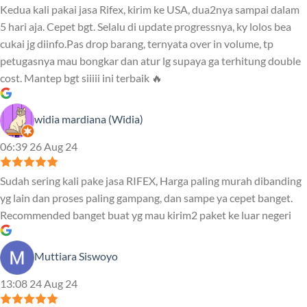
Kedua kali pakai jasa Rifex, kirim ke USA, dua2nya sampai dalam
5 hari aja. Cepet bgt. Selalu di update progressnya, ky lolos bea
cukai jg diinfo.Pas drop barang, ternyata over in volume, tp
petugasnya mau bongkar dan atur lg supaya ga terhitung double
cost. Mantep bgt siiiii ini terbaik 🔥
widia mardiana (Widia)
06:39 26 Aug 24
Sudah sering kali pake jasa RIFEX, Harga paling murah dibanding
yg lain dan proses paling gampang, dan sampe ya cepet banget.
Recommended banget buat yg mau kirim2 paket ke luar negeri
Muttiara Siswoyo
13:08 24 Aug 24