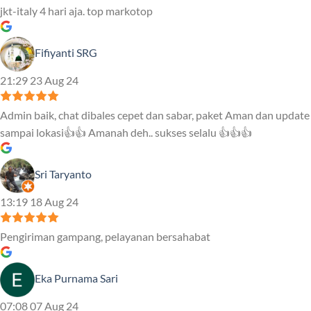
jkt-italy 4 hari aja. top markotop
Fifiyanti SRG
21:29 23 Aug 24
Admin baik, chat dibales cepet dan sabar, paket Aman dan update
sampai lokasi👍👍 Amanah deh.. sukses selalu 👍👍👍
Sri Taryanto
13:19 18 Aug 24
Pengiriman gampang, pelayanan bersahabat
Eka Purnama Sari
07:08 07 Aug 24