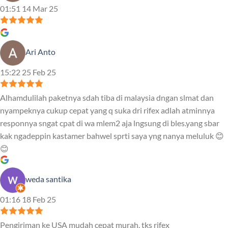
01:51 14 Mar 25
Ari Anto
15:22 25 Feb 25
Alhamdulilah paketnya sdah tiba di malaysia dngan slmat dan
nyampeknya cukup cepat yang q suka dri rifex adlah atminnya
responnya sngat cpat di wa mlem2 aja lngsung di bles.yang sbar
kak ngadeppin kastamer bahwel sprti saya yng nanya meluluk 😊
😊
weda santika
01:16 18 Feb 25
Pengiriman ke USA mudah cepat murah, tks rifex