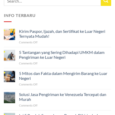
INFO TERBARU
Kirim Paspor, Ijazah, dan Sertifikat ke Luar Negeri
Ternyata Mudah!
on
Comments Off
Kirim
Paspor,
5 Tantangan yang Sering Dihadapi UMKM dalam
Ijazah,
Pengiriman ke Luar Negeri
dan
on
Comments Off
Sertifikat
5
ke
Tantangan
5 Mitos dan Fakta dalam Mengirim Barang ke Luar
Luar
yang
Negeri
Negeri
Sering
Ternyata
on
Comments Off
Dihadapi
Mudah!
5
UMKM
Mitos
Solusi Jasa Pengiriman ke Venezuela Tercepat dan
dalam
dan
Pengiriman
Murah
Fakta
ke
on
Comments Off
dalam
Luar
Solusi
Mengirim
Negeri
Jasa
Barang